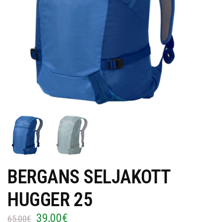
BERGANS SELJAKOTT
HUGGER 25
39,00
€
Algne
Current
65,00
€