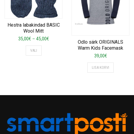
on
the
product
page
Hestra labakindad BASIC
Wool Mitt
Price
35,00
€
45,00
€
–
Odlo särk ORIGINALS
range:
This
Warm Kids Facemask
VALI
35,00€
product
39,00
€
through
has
45,00€
multiple
LISA KORVI
variants.
The
options
may
be
chosen
on
the
product