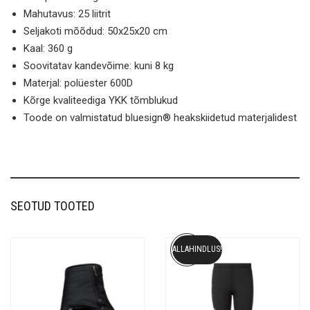
Mahutavus: 25 liitrit
Seljakoti mõõdud: 50x25x20 cm
Kaal: 360 g
Soovitatav kandevõime: kuni 8 kg
Materjal: polüester 600D
Kõrge kvaliteediga YKK tõmblukud
Toode on valmistatud bluesign® heakskiidetud materjalidest
SEOTUD TOOTED
ALLAHINDLUS!