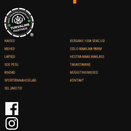
page
®
NAISED
BERGANS 100A SEIKLUSI
MEHED
ODLO-MAAILMA PARIM
LAPSED
HESTRA-MAAILMAKLASS
SOE PESU
TAGASTAMINE
KINDAD
MÜÜGITINGIMUSED
SPORTRINNAHOIDJAD
KONTAKT
SELJAKOTID