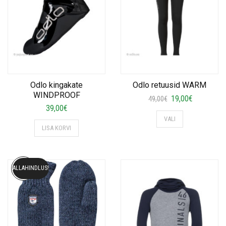
Odlo kingakate
Odlo retuusid WARM
WINDPROOF
Algne
Current
19,00
€
49,00
€
39,00
€
hind
price
This
VALI
oli:
is:
product
LISA KORVI
49,00€.
19,00€.
has
multiple
variants.
ALLAHINDLUS!
The
options
may
be
chosen