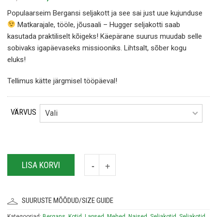
hind
price
Populaarseim Bergansi seljakott ja see sai just uue kujunduse
oli:
is:
Matkarajale, tööle, jõusaali – Hugger seljakotti saab
65,00€.
39,00€.
kasutada praktiliselt kõigeks! Käepärane suurus muudab selle
sobivaks igapäevaseks missiooniks. Lihtsalt, sõber kogu
eluks!
Tellimus kätte järgmisel tööpäeval!
VÄRVUS
LISA KORVI
SUURUSTE MÕÕDUD/SIZE GUIDE
Kategooriad:
Bergans
,
Kotid
,
Lapsed
,
Mehed
,
Naised
,
Seljakotid
,
Seljakotid
,