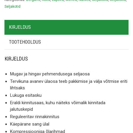
Seljakotid
KIRJELDUS
TOOTEHOOLDUS
KIRJELDUS
Mugav ja hingav pehmendusega seljaosa
Tervikuna avanev ülaosa teeb pakkimise ja välja võtmise eriti
lihtsaks
Lukuga esitasku
Eraldi kinnitusaas, kuhu näiteks võimalik kinnitada
jalutuskepid
Reguleeritav rinnakinnitus
Käepärane sang ülal
Kompressiooniga õlarihmad