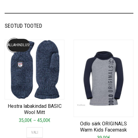
SEOTUD TOOTED
ALLAHINDLUS!
Hestra labakindad BASIC
Wool Mitt
Price
35,00
€
45,00
€
–
Odlo särk ORIGINALS
range:
This
Warm Kids Facemask
VALI
35,00€
product
39,00
€