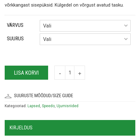
võrkkangast sisepüksid.
Külgedel on võrgust avatud tasku.
VÄRVUS
SUURUS
LISA KORVI
SUURUSTE MÕÕDUD/SIZE GUIDE
Kategooriad:
Lapsed
,
Speedo
,
Ujumisriided
KIRJELDUS